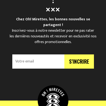
Chez Oh! Mirettes, les bonnes nouvelles se
partagent !
Inscrivez-vous à notre newsletter pour ne pas rater
les dernières nouveautés et recevoir en exclusivité nos
offres promotionnelles.
V
S'INCRIRE
o
t
r
e
e
m
a
i
l
*