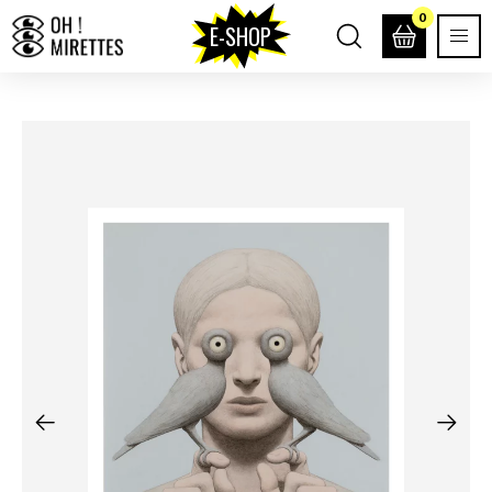
0
E-SHOP