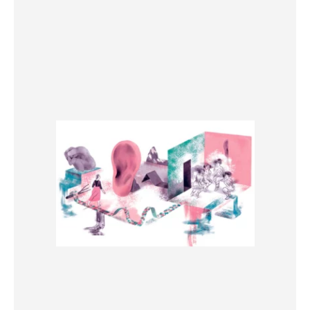
était :
est :
39,00 €.
10,00 €.