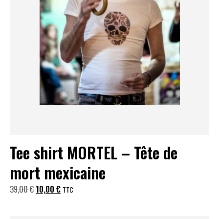
Tee shirt MORTEL – Tête de
mort mexicaine
Le
Le
39,00
€
10,00
€
TTC
prix
prix
initial
actuel