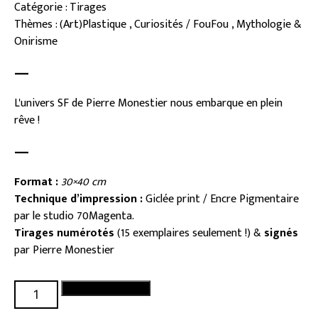
Catégorie : Tirages
Thèmes : (Art)Plastique , Curiosités / FouFou , Mythologie &
Onirisme
—
L'univers SF de Pierre Monestier nous embarque en plein
rêve !
—
Format :
30×40 cm
Technique d’impression :
Giclée print / Encre Pigmentaire
par le studio 70Magenta.
Tirages numérotés
(15 exemplaires seulement !) &
signés
par Pierre Monestier
quantité
Ajouter au panier
de