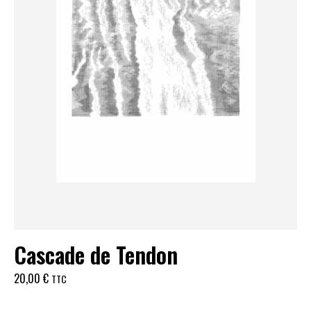
Cascade de Tendon
20,00
€
TTC