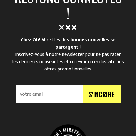
!
Chez Oh! Mirettes, les bonnes nouvelles se
partagent !
Inscrivez-vous à notre newsletter pour ne pas rater
les dernières nouveautés et recevoir en exclusivité nos
offres promotionnelles.
V
S'INCRIRE
o
t
r
e
e
m
a