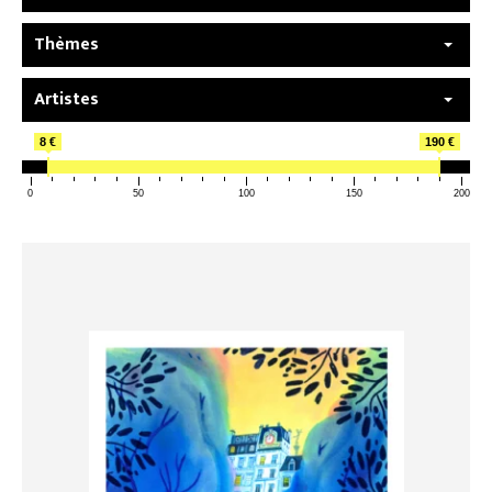
Thèmes
Artistes
8 €
190 €
0
50
100
150
200