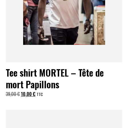
Tee shirt MORTEL – Tête de
mort Papillons
Le
Le
39,00
€
10,00
€
TTC
prix
prix
initial
actuel
était :
est :
39,00 €.
10,00 €.