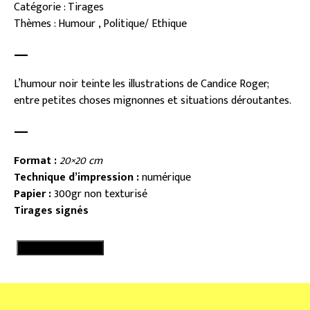
Catégorie : Tirages
Thèmes : Humour , Politique/ Ethique
—
L’humour noir teinte les illustrations de Candice Roger;
entre petites choses mignonnes et situations déroutantes.
—
Format :
20×20 cm
Technique d’impression :
numérique
Papier :
300gr non texturisé
Tirages signés
quantité
Ajouter au panier
de
Avez-
vous