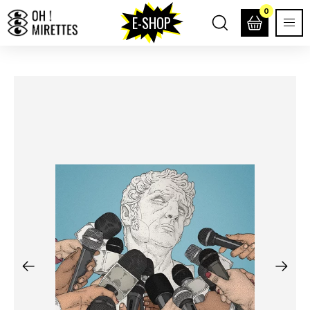
0
E-SHOP