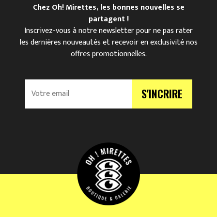
Chez Oh! Mirettes, les bonnes nouvelles se
partagent !
Inscrivez-vous à notre newsletter pour ne pas rater
les dernières nouveautés et recevoir en exclusivité nos
offres promotionnelles.
V
S'INCRIRE
o
t
r
e
e
m
a
i
l
*