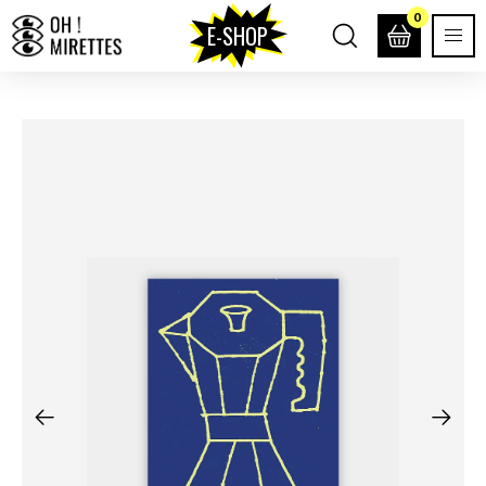
0
E-SHOP