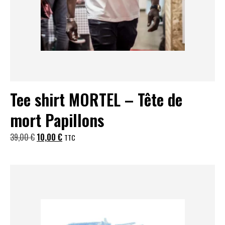
Tee shirt MORTEL – Tête de
mort Papillons
Le
Le
39,00
€
10,00
€
TTC
prix
prix
initial
actuel
était :
est :
39,00 €.
10,00 €.