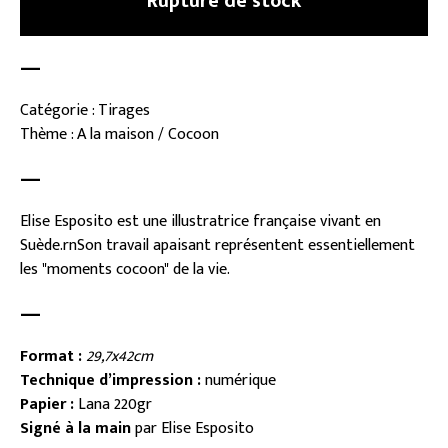
Rupture de stock
—
Catégorie : Tirages
Thème : A la maison / Cocoon
—
Elise Esposito est une illustratrice française vivant en
Suède.rnSon travail apaisant représentent essentiellement
les "moments cocoon" de la vie.
—
Format :
29,7x42cm
Technique d’impression :
numérique
Papier :
Lana 220gr
Signé à la main
par Elise Esposito