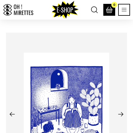
0
E-SHOP