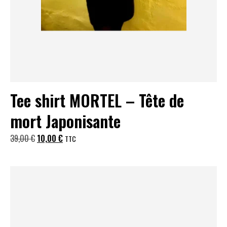
Tee shirt MORTEL – Tête de
mort Japonisante
Le
Le
39,00
€
10,00
€
TTC
prix
prix
initial
actuel
était :
est :
39,00 €.
10,00 €.