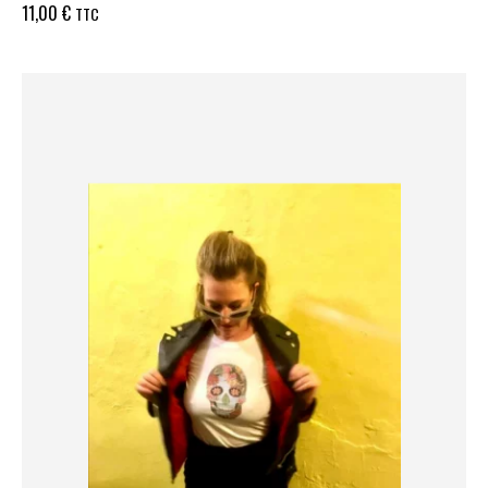
11,00
€
TTC