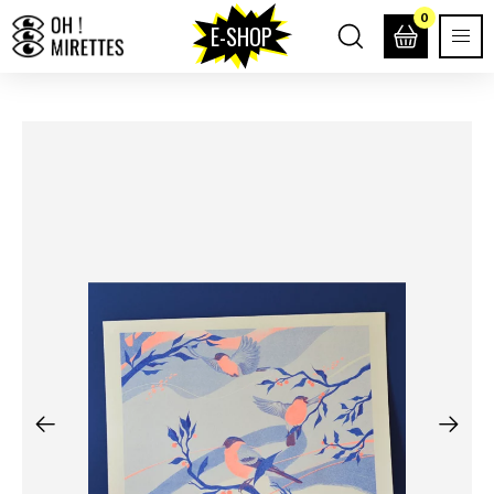
0
E-SHOP