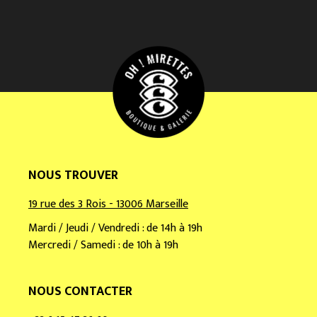
r
e
e
m
a
i
l
*
NOUS TROUVER
19 rue des 3 Rois - 13006 Marseille
Mardi / Jeudi / Vendredi : de 14h à 19h
Mercredi / Samedi : de 10h à 19h
NOUS CONTACTER