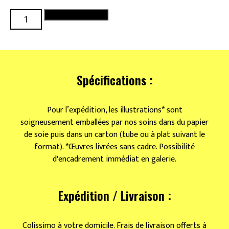
quantité
Ajouter au panier
de
Les
bouvreuil
pivoines
Spécifications :
Pour l’expédition, les illustrations* sont
soigneusement emballées par nos soins dans du papier
de soie puis dans un carton (tube ou à plat suivant le
format). *Œuvres livrées sans cadre. Possibilité
d'encadrement immédiat en galerie.
Expédition / Livraison :
Colissimo à votre domicile. Frais de livraison offerts à