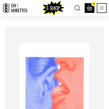
0
E-SHOP