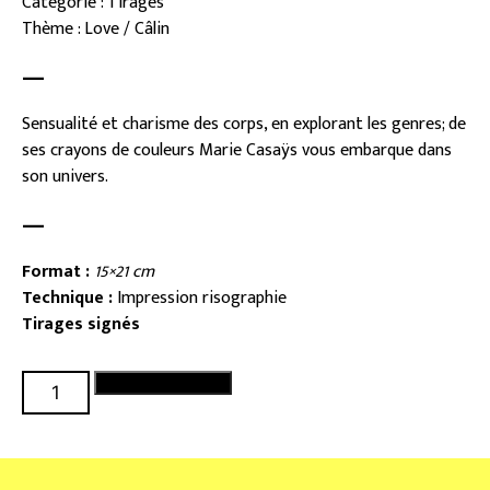
Catégorie : Tirages
Thème : Love / Câlin
—
Sensualité et charisme des corps, en explorant les genres; de
ses crayons de couleurs Marie Casaÿs vous embarque dans
son univers.
—
Format :
15×21 cm
Technique :
Impression risographie
Tirages signés
quantité
Ajouter au panier
de
Oreille