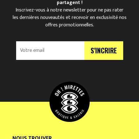
partagent !
Inscrivez-vous à notre newsletter pour ne pas rater
les dernières nouveautés et recevoir en exclusivité nos
offres promotionnelles.
V
S'INCRIRE
o
t
r
e
e
m
a
i
l
*
NOUS TROUVER