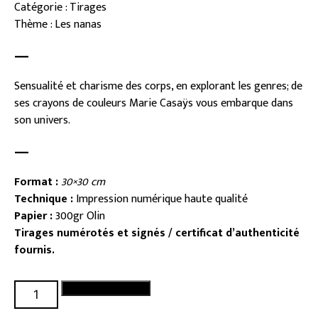
Catégorie : Tirages
Thème : Les nanas
—
Sensualité et charisme des corps, en explorant les genres; de
ses crayons de couleurs Marie Casaÿs vous embarque dans
son univers.
—
Format :
30×30
cm
Technique :
Impression numérique haute qualité
Papier :
300gr Olin
Tirages numérotés et signés / certificat d’authenticité
fournis.
quantité
Ajouter au panier
de