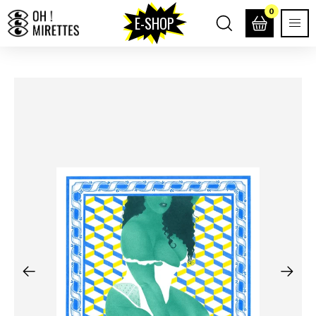
0
E-SHOP