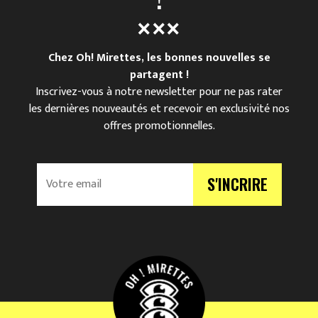
Chez Oh! Mirettes, les bonnes nouvelles se
partagent !
Inscrivez-vous à notre newsletter pour ne pas rater
les dernières nouveautés et recevoir en exclusivité nos
offres promotionnelles.
V
S'INCRIRE
o
t
r
e
e
m
a
i
l
*