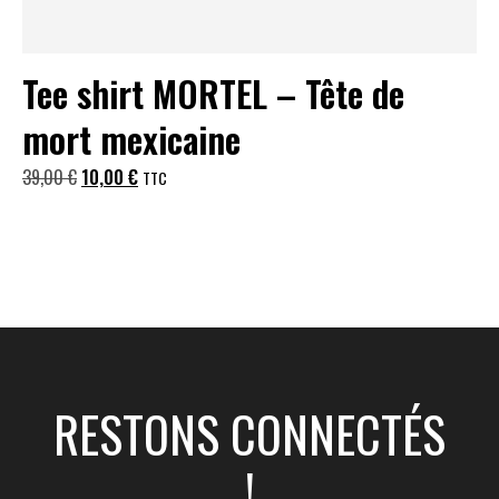
Tee shirt MORTEL – Tête de
mort mexicaine
Le
Le
39,00
€
10,00
€
TTC
prix
prix
initial
actuel
était :
est :
39,00 €.
10,00 €.
RESTONS CONNECTÉS
!