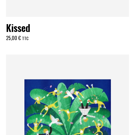
Kissed
25,00
€
TTC